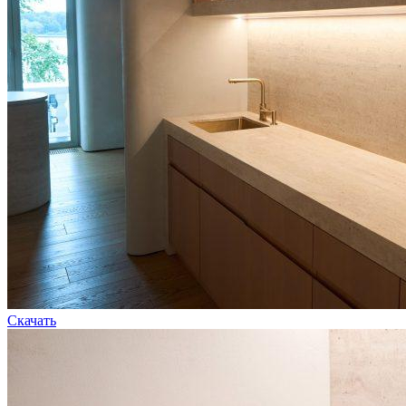
Скачать