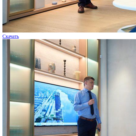
Скачать