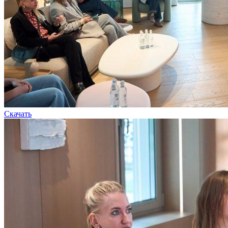
Скачать