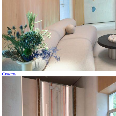
Скачать