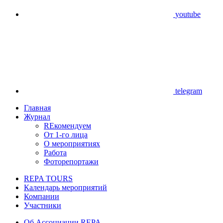
youtube
telegram
Главная
Журнал
REкомендуем
От 1-го лица
О мероприятиях
Работа
Фоторепортажи
REPA TOURS
Календарь мероприятий
Компании
Участники
Об Ассоциации REPA