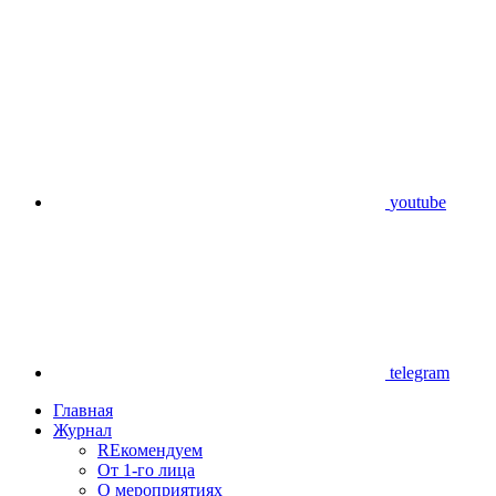
youtube
telegram
Главная
Журнал
REкомендуем
От 1-го лица
О мероприятиях