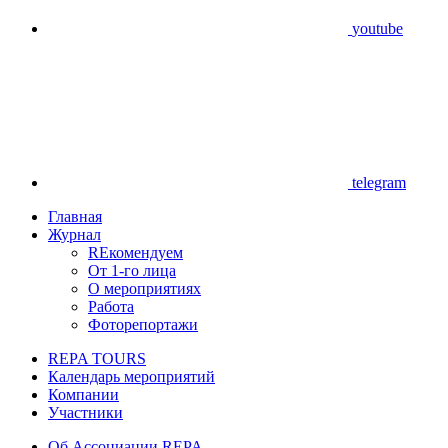
youtube
telegram
Главная
Журнал
REкомендуем
От 1-го лица
О мероприятиях
Работа
Фоторепортажи
REPA TOURS
Календарь мероприятий
Компании
Участники
Об Ассоциации REPA