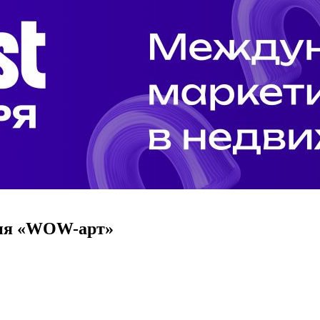
ория «WOW-арт»