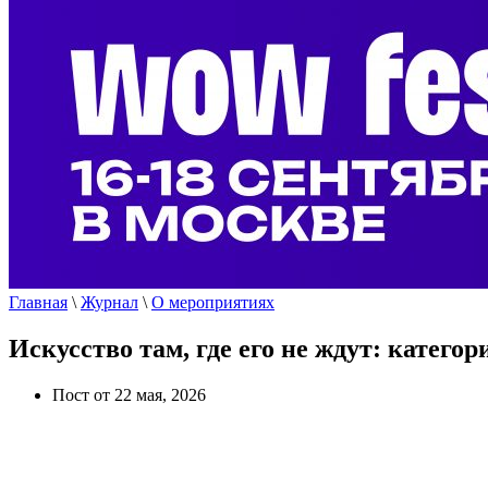
Главная
\
Журнал
\
О мероприятиях
Искусство там, где его не ждут: катег
Пост от 22 мая, 2026