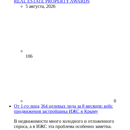
REAL ESTATE PROPERTY AWARDS
5 августа, 2026
106
0
От 1-го лица
364 целевых лида за 8 месяцев: кейс
продвижения застройщика ИЖС в Крыму
В недвижимости много холодного и отложенного
спроса, а в ИЖС эта проблема особенно заметна.