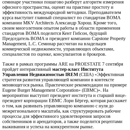
семинаре участники пошагово разберут алгоритм измерения
офисного пространства, оценят на практике простоту и
эффективность международной методики. Преподавателем
курса выступит главный специалист по стандартам BOMA
компании MKV Architects Александр Хорош. Кроме того,
своим многолетним опытом работы в области применения
стандартов BOMA поделится Кент Гибсон, будущий
Председатель BOMA и президент компании Capstone Property
Management, L.C. Семинар рассчитан на владельцев
коммерческой недвижимости, управляющих объектами,
специалистов по оценке, консультантов и брокеров.
Также в рамках программы ARE на PROESTATE 7 сентября
пройдет интерактивный
мастер-класс Института
Управления Недвижимостью IREM
(США) «Эффективная
стратегия развития управляющей компании в контексте
меняющегося рынка. Практические рекомендации на примере
Eugene Burger Management Corporation» (EBMC)». На
мероприятии выступит президент института и старший вице-
президент корпорации EBMC Лори Бёргер, которая расскажет
о том, как развивать управляющую компанию с нуля до
межрегионального масштаба, как структурировать рабочие
процессы для эффективного удовлетворения запросов
собственников и арендаторов, а также поделится рецептами
выживания и успеха на конкурентном рынке.