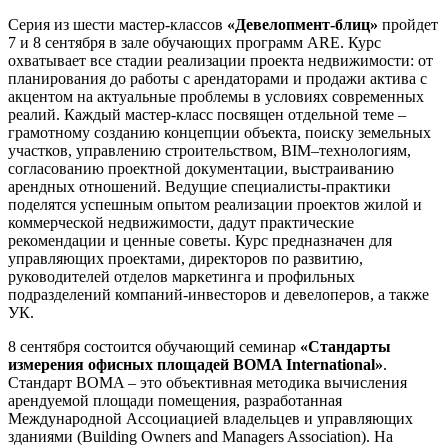
Серия из шести мастер-классов
«Девелопмент-блиц»
пройдет
7 и 8 сентября в зале обучающих программ ARE. Курс
охватывает все стадии реализации проекта недвижимости: от
планирования до работы с арендаторами и продажи актива с
акцентом на актуальные проблемы в условиях современных
реалий. Каждый мастер-класс посвящен отдельной теме –
грамотному созданию концепции объекта, поиску земельных
участков, управлению строительством, BIM–технологиям,
согласованию проектной документации, выстраиванию
арендных отношений. Ведущие специалисты-практики
поделятся успешным опытом реализации проектов жилой и
коммерческой недвижимости, дадут практические
рекомендации и ценные советы. Курс предназначен для
управляющих проектами, директоров по развитию,
руководителей отделов маркетинга и профильных
подразделений компаний-инвесторов и девелоперов, а также
УК.
8 сентября состоится обучающий семинар
«Стандарты
измерения офисных площадей BOMA International»
.
Стандарт BOMA – это объективная методика вычисления
арендуемой площади помещения, разработанная
Международной Ассоциацией владельцев и управляющих
зданиями (Building Owners and Managers Association). На