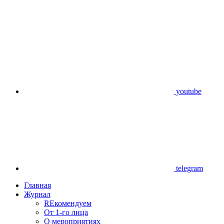
youtube
telegram
Главная
Журнал
REкомендуем
От 1-го лица
О мероприятиях