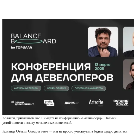
Коллеги, приглашаем вас 13 марта на конференцию «Баланс-борд». Навыки
устойчивости в эпоху мгновенных изменений.
Команда Ostanin Group в теме — мы не просто участвуем, а будем щедро делиться