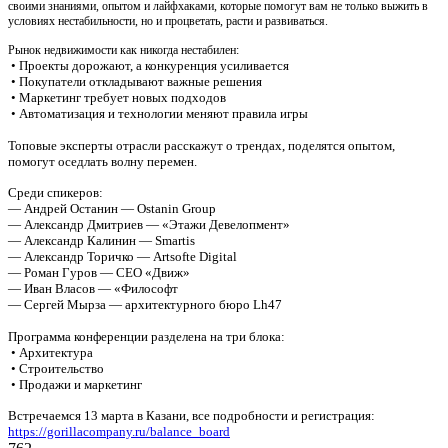
своими знаниями, опытом и лайфхаками, которые помогут вам не только выжить в
условиях нестабильности, но и процветать, расти и развиваться.
Рынок недвижимости как никогда нестабилен:
•
Проекты дорожают, а конкуренция усиливается
•
Покупатели откладывают важные решения
•
Маркетинг требует новых подходов
•
Автоматизация и технологии меняют правила игры
Топовые эксперты отрасли расскажут о трендах, поделятся опытом,
помогут оседлать волну перемен.
Среди спикеров:
— Андрей Останин — Ostanin Group
— Александр Дмитриев — «Этажи Девелопмент»
— Александр Калинин — Smartis
— Александр Торичко — Artsofte Digital
— Роман Гуров — CEO «Движ»
— Иван Власов — «Философт
— Сергей Мырза — архитектурного бюро Lh47
Программа конференции разделена на три блока:
•
Архитектура
•
Строительство
•
Продажи и маркетинг
Встречаемся 13 марта в Казани, все подробности и регистрация:
https://gorillacompany.ru/balance_board