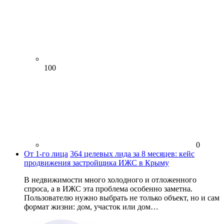
100
0
От 1-го лица
364 целевых лида за 8 месяцев: кейс
продвижения застройщика ИЖС в Крыму
В недвижимости много холодного и отложенного
спроса, а в ИЖС эта проблема особенно заметна.
Пользователю нужно выбрать не только объект, но и сам
формат жизни: дом, участок или дом…