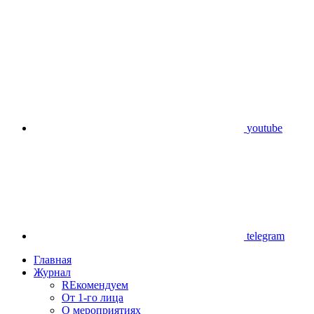
youtube
telegram
Главная
Журнал
REкомендуем
От 1-го лица
О мероприятиях