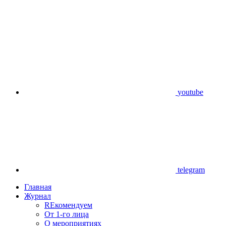
youtube
telegram
Главная
Журнал
REкомендуем
От 1-го лица
О мероприятиях