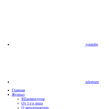
youtube
telegram
Главная
Журнал
REкомендуем
От 1-го лица
О мероприятиях