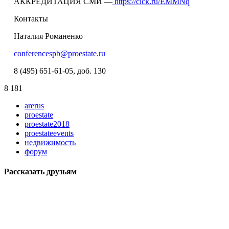
АККРЕДИТАЦИЯ СМИ —
https://clck.ru/EMMNq
Контакты
Наталия Романенко
conferencespb@proestate.ru
8 (495) 651-61-05, доб. 130
8 181
arerus
proestate
proestate2018
proestateevents
недвижимость
форум
Рассказать друзьям