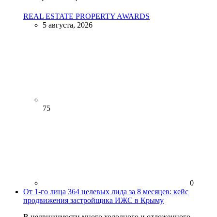
REAL ESTATE PROPERTY AWARDS
5 августа, 2026
75
0
От 1-го лица
364 целевых лида за 8 месяцев: кейс
продвижения застройщика ИЖС в Крыму
В недвижимости много холодного и отложенного