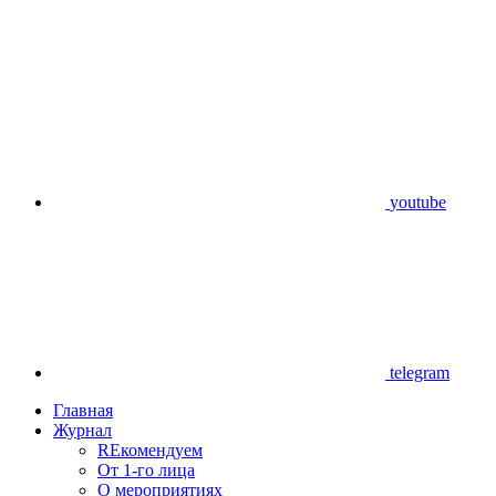
youtube
telegram
Главная
Журнал
REкомендуем
От 1-го лица
О мероприятиях