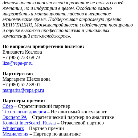
деятельностью вносят вклад в развитие не только своей
компании, но и индустрии в целом. Особенно важно
награждать и мотивировать лидеров в непростое
экономическое время. Поддерживая отраслевую премию
RЕПУТАЦИЯ, Москомстройинвест содействует поощрению
и оценке высокого профессионализма и уникальных
компетенций топ-менеджеров»
.
По вопросам приобретения билетов:
Елизавета Козлова
+7 (906) 723 68 73
liza@repa-pr.ru
Партнёрство:
Маргарита Шеховцова
+7 (980) 522 88 01
margarita@repa-pr.ru
Партнеры премии:
Сбер
– Стратегический партнер
Технологии доверия
– Независимый консультант
Эксперт РА
– Стратегический партнер по аналитике
Kontakt InterSearch Russia
– Отраслевой партнер
Whitemark
– Партнер премии
Медиалогия
– Партнер по аналитике