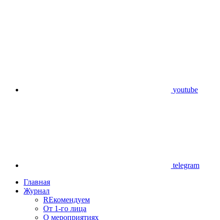
youtube
telegram
Главная
Журнал
REкомендуем
От 1-го лица
О мероприятиях