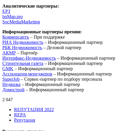
Аналитические партнеры:
ЕРЗ
bnMap.pro
SocMediaMarketing
Информационные партнеры премии:
Коммерсантъ
– При поддержке
РИА Недвижимость
– Информационный партнер
РБК Недвижимость
– Деловой партнер
АКМР
– Партнёр
Интерфакс-Недвижимость
– Информационный партнер
Строительная газета
– Информационный партнер
GMK
– Информационный партнер
Ассоциация менеджеров
– Информационный партнер
SuperJob
– Сервис-партнер по подбору персонала
Недвижа
– Информационный партнер
Домострой
– Информационный партнер
2 047
RЕПУТАЦИЯ 2022
REPA
Репутация