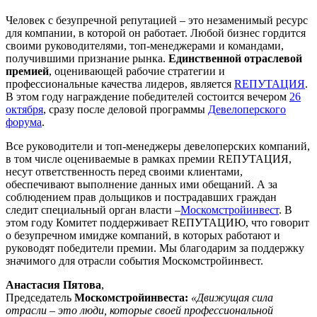
Человек с безупречной репутацией – это незаменимый ресурс
для компании, в которой он работает. Любой бизнес гордится
своими руководителями, топ-менеджерами и командами,
получившими признание рынка.
Единственной отраслевой
премией
, оценивающей рабочие стратегии и
профессиональные качества лидеров, является
RЕПУТАЦИЯ
.
В этом году награждение победителей состоится вечером
26
октября
, сразу после деловой программы
Девелоперского
форума
.
Все руководители и топ-менеджеры девелоперских компаний,
в том числе оцениваемые в рамках премии RЕПУТАЦИЯ,
несут ответственность перед своими клиентами,
обеспечивают выполнение данных ими обещаний. А за
соблюдением прав дольщиков и пострадавших граждан
следит специальный орган власти –
Москомстройинвест
. В
этом году Комитет поддерживает RЕПУТАЦИЮ, что говорит
о безупречном имидже компаний, в которых работают и
руководят победители премии. Мы благодарим за поддержку
значимого для отрасли события Москомстройинвест.
Анастасия Пятова
,
Председатель
Москомстройинвеста:
«Движущая сила
отрасли – это люди, которые своей профессиональной