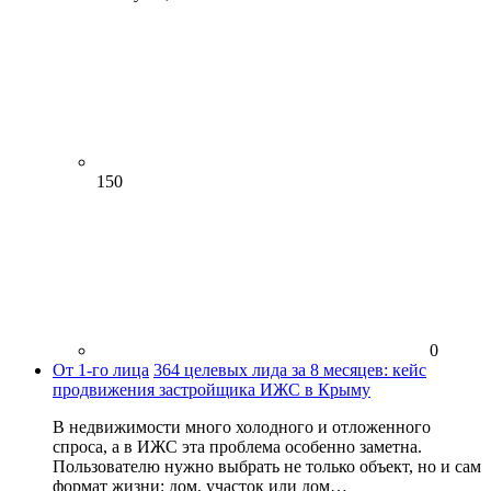
150
0
От 1-го лица
364 целевых лида за 8 месяцев: кейс
продвижения застройщика ИЖС в Крыму
В недвижимости много холодного и отложенного
спроса, а в ИЖС эта проблема особенно заметна.
Пользователю нужно выбрать не только объект, но и сам
формат жизни: дом, участок или дом…