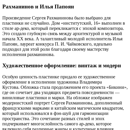
Рахманинов и И
лья П
апоян
Произведение Сергея Рахманинова было выбрано для
пластинки не случайно. Дом «институтский, 16» выполнен в
стиле ар-деко, который перекликается с эпохой композитора.
Это создало глубокую связь между архитектурой и музыкой
начала ХХ века. А талантливый молодой исполнитель Илья
Папоян, лауреат конкурса П. И. Чайковского, идеально
подходил для этой роли благодаря своему мастерству
исполнения рахманинова.
Художественное оформление: в
интаж и модерн
Особую ценность пластинке придало ее художественное
оформление в исполнении художника Владимира
Кустова. Обложка стала продолжением его проекта «Бикини»,
где он сочетает два уходящих предмета повседневности —
виниловые пластинки и марки. На обложке изображен
модернистский портрет Сергея Рахманинова, дополненный
французскими марками и китайским магическим квадратом,
который использовался в фэн-шуй для гармонизации
пространства. Это сочетание разных стилей и эпох
подчеркивает многослойность самого ар-деко, которое
включало себя различные жанры и культурные влияния.