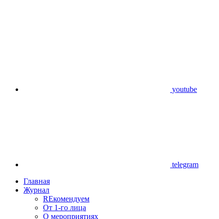
youtube
telegram
Главная
Журнал
REкомендуем
От 1-го лица
О мероприятиях