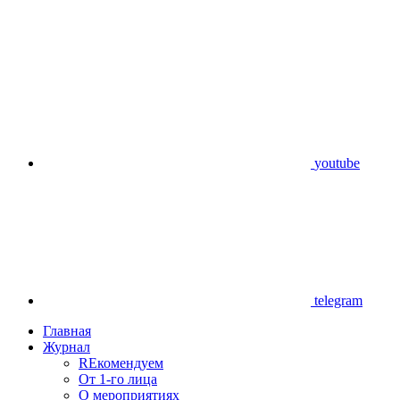
youtube
telegram
Главная
Журнал
REкомендуем
От 1-го лица
О мероприятиях