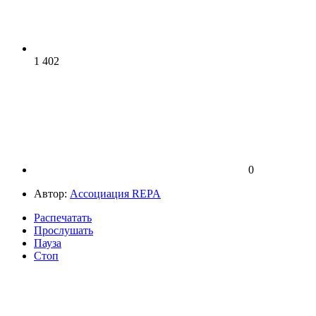
1 402
0
Автор:
Ассоциация REPA
Распечатать
Прослушать
Пауза
Стоп