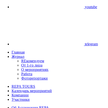
youtube
telegram
Главная
Журнал
REкомендуем
От 1-го лица
О мероприятиях
Работа
Фоторепортажи
REPA TOURS
Календарь мероприятий
Компании
Участники
Об Ассоциации REPA