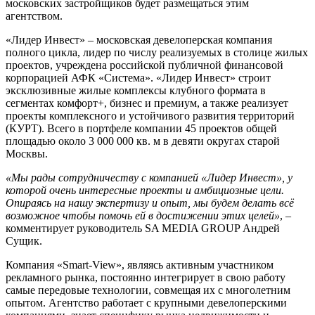
московских застройщиков будет размещаться этим
агентством.
«Лидер Инвест» – московская девелоперская компания
полного цикла, лидер по числу реализуемых в столице жилых
проектов, учреждена российской публичной финансовой
корпорацией АФК «Система». «Лидер Инвест» строит
эксклюзивные жилые комплексы клубного формата в
сегментах комфорт+, бизнес и премиум, а также реализует
проекты комплексного и устойчивого развития территорий
(КУРТ). Всего в портфеле компании 45 проектов общей
площадью около 3 000 000 кв. м в девяти округах старой
Москвы.
«Мы рады сотрудничеству с компанией «Лидер Инвест», у
которой очень интересные проекты и амбициозные цели.
Опираясь на нашу экспертизу и опыт, мы будем делать всё
возможное чтобы помочь ей в достижении этих целей»
, –
комментирует руководитель SA MEDIA GROUP Андрей
Сущик.
Компания «Smart-View», являясь активным участником
рекламного рынка, постоянно интегрирует в свою работу
самые передовые технологии, совмещая их с многолетним
опытом. Агентство работает с крупными девелоперскими