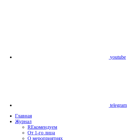
youtube
telegram
Главная
Журнал
REкомендуем
От 1-го лица
О мероприятиях