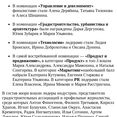
В номинации
«Управление и
девелопмент
»
финалистами стали Алена Дерябина, Татьяна Тихонова
и Алиса Шишнина.
В номинации
«Градостроительство,
урбанистика
и
архитектура»
были награждены Дарья Дергунова,
Юлия Зубарик и Мария Ульянова.
В номинации
«Технологии»
лидерами стали Лидия
Бронских, Ирина Доброхотова и Оксана Дунина.
В самой востребованной номинации —
«Продукт и
продвижение»,
в категории
«Продукт»
в топ-3 вошли
Мария Александрова, Александра Мамохина, и Наталья
Снигирева. В категории
«Маркетинг»
наибольший балл
набрали Екатерина Кутумова, Евгения Старкова и
Екатерина Ульянова. В категории
PR
лидерами стали
Елена Власенок, Ирина Микоян и Мария Расстригина.
В состав жюри вошли лидеры индустрии, представители
градостроительных ассоциаций и профильные журналисты,
среди которых Антон Финогенов, Филипп Третьяков, Кирилл
Храпов, Игнат Бушухин, Станислав Окрух, Анастасия
Кременчук, Радик Нигматуллин, Илья Сотонин, Артем
Давидюк, Юлия Солодовникова, Наталья Пронина, Сергей