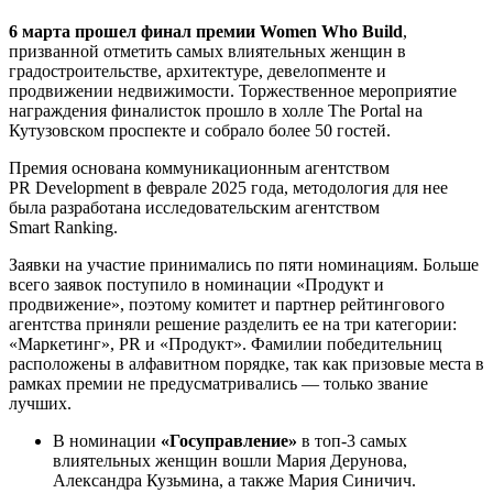
6 марта прошел финал премии
Women
Who
Build
,
призванной отметить самых влиятельных женщин в
градостроительстве, архитектуре, девелопменте и
продвижении недвижимости. Торжественное мероприятие
награждения финалисток прошло в холле The Portal на
Кутузовском проспекте и собрало более 50 гостей.
Премия
основана коммуникационным агентством
PR Development в феврале 2025 года, методология для нее
была разработана исследовательским агентством
Smart Ranking.
Заявки на участие принимались по пяти номинациям. Больше
всего заявок поступило в номинации «Продукт и
продвижение», поэтому комитет и партнер рейтингового
агентства приняли решение разделить ее на три категории:
«Маркетинг», PR и «Продукт». Фамилии победительниц
расположены в алфавитном порядке, так как призовые места в
рамках премии не предусматривались — только звание
лучших.
В номинации
«
Госуправление
»
в топ-3 самых
влиятельных женщин вошли Мария Дерунова,
Александра Кузьмина, а также Мария Синичич.