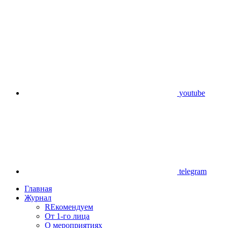
youtube
telegram
Главная
Журнал
REкомендуем
От 1-го лица
О мероприятиях