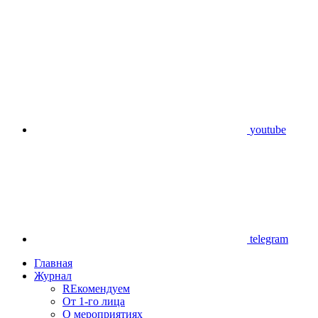
youtube
telegram
Главная
Журнал
REкомендуем
От 1-го лица
О мероприятиях