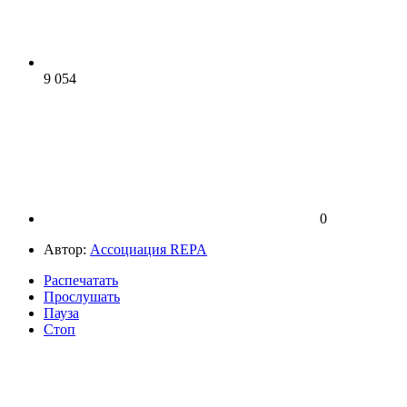
9 054
0
Автор:
Ассоциация REPA
Распечатать
Прослушать
Пауза
Стоп