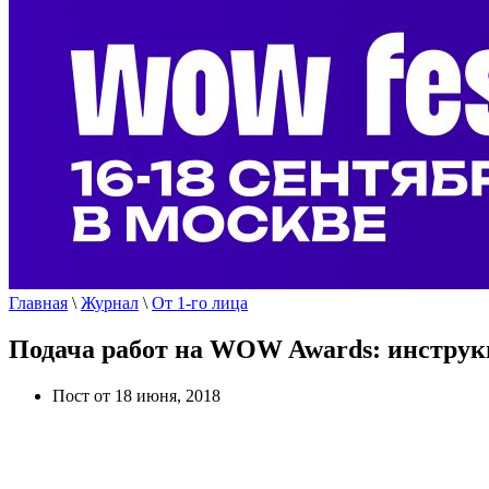
Главная
\
Журнал
\
От 1-го лица
Подача работ на WOW Awards: инстру
Пост от 18 июня, 2018