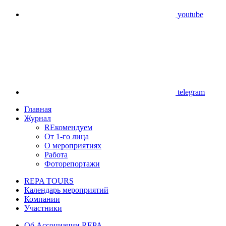
youtube
telegram
Главная
Журнал
REкомендуем
От 1-го лица
О мероприятиях
Работа
Фоторепортажи
REPA TOURS
Календарь мероприятий
Компании
Участники
Об Ассоциации REPA