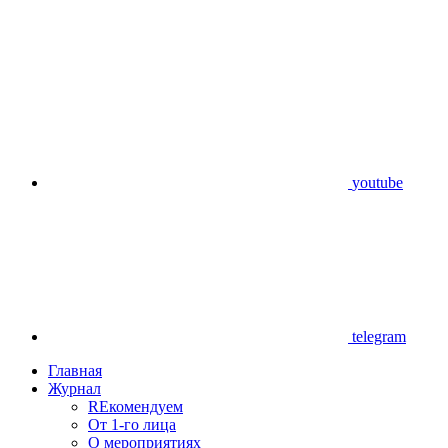
youtube
telegram
Главная
Журнал
REкомендуем
От 1-го лица
О мероприятиях