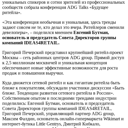
уникальных спикеров и сотни зрителей из профессиональных
сообществ собрала конференция ADG Talks «Будущее
ритейла».
«Эта конференция необычная и уникальная, здесь тренды
задают совсем не те, кто делал это вчера. Ритейлеров сменили
девелоперы», – поделился мнением
Евгений Бутман,
основатель и председатель Совета Директоров группы
компаний
IDEAS
4
RETAIL
.
Григорий Печерский представил крупнейший ритейл-проект
Москвы – сеть районных центров ADG group. Прямой доступ
к 2,5 миллионам москвичей и уникальная концепция
обеспечивают новые эффективные возможности для роста
продаж и повышения выручки.
Куда движется сетевой ритейл и как гигантам ритейла быть
ближе к покупателям, обсуждали участники дискуссии «Быть
ближе. Тенденции развития сетевого ритейла в России».
Собственным опытом и последними трендами индустрии
поделились: Евгений Бутман, основатель и председатель
Совета Директоров группы компаний IDEAS4RETAIL,
Григорий Печерский, управляющий партнер ADG group,
Максим Фалдин, основатель онлайн-гипермаркета Wikimart и
интернет-бутика Little Gentrys, Дмитрий Кибкало,