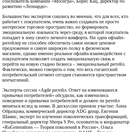
сооснователь компании «Мосигра», Борис Кац, директор по
развитию «Леонардо».
Большинство экспертов сошлись во мнении, что для всех, кто
работает с покупателем, очень важно создавать не просто
интересное торговое пространство, но формировать
эмоциональную лояльность через среду, в которой покупатель
попадает в зону своего личного комфорта. Ни один офлайн-
ритейлер не способен обеспечить самое низкое ценовое
предложение и самую широкую полку в физическом
магазине, однако именно реальное офлайн-взаимодействие с
покупателем позволяет создать эмоциональную связь и
перейти на новую стадию бизнеса – эмоциональный ритейл.
Фактически, можно говорить о том, что весь гигантский
потребительский сегмент сегодня становится пространством
впечатлений.
Эксперты сессии «Agile ритейл. Ответ на изменившиеся
привычки потребителей» обсудили, как изменились
поведение и привычки потребителей и должен ли ритейл
меняться вслед за ними. В дискуссии приняли участие: Анна
Образцова, коммерческий директор ADG group, Евгения
Шамис, эксперт по изучению поколенческих трансформаций,
генеральный директор Sherpa S Pro, основатель и координатор
«RuGenerations — Теория поколений в России», Ольга