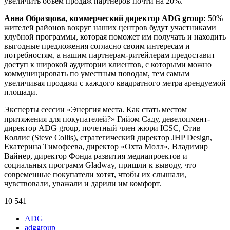
увеличить объем продаж партнеров почти на 20%.
Анна Образцова, коммерческий директор
ADG group
:
50%
жителей районов вокруг наших центров будут участниками
клубной программы, которая поможет им получать и находить
выгодные предложения согласно своим интересам и
потребностям, а нашим партнерам-ритейлерам предоставит
доступ к широкой аудитории клиентов, с которыми можно
коммуницировать по уместным поводам, тем самым
увеличивая продажи с каждого квадратного метра арендуемой
площади.
Эксперты сессии «Энергия места. Как стать местом
притяжения для покупателей?» Гийом Саду, девелопмент-
директор ADG group, почетный член жюри ICSC, Стив
Коллис (Steve Collis), стратегический директор JHP Design,
Екатерина Тимофеева, директор «Охта Молл», Владимир
Вайнер, директор Фонда развития медиапроектов и
социальных программ Gladway, пришли к выводу, что
современные покупатели хотят, чтобы их слышали,
чувствовали, уважали и дарили им комфорт.
10 541
ADG
adggroup