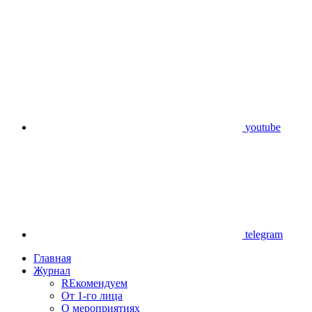
youtube
telegram
Главная
Журнал
REкомендуем
От 1-го лица
О мероприятиях