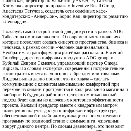
Падейская, директор по маркетингу «КАНТ», Татьяна
Клименко, директор по продажам Inventive Retail Group,
Анастасия Татулова, создатель сети семейных кафе-
кондитерских «АндерСон», Борис Кац, директор по развитию
«Леонардо».
Пожалуй, самой острой темой для дискуссии в рамках ADG
Talks стала омниканальность. О современных технологиях,
которые позволяют создать синергию пространства, бизнеса и
человека, в рамках сессии «Человек омниканальный.
Необратимая трансформация ритейла» рассказали: Евгений
Гинзбург, директор цифровых продуктов ADG group, и
Кубилай Деврим Экмекчи, управляющий партнер Omega
BigData. По словам экспертов, современный потребитель не
готов тратить время на «погоню за брендом или товаром».
Лидеры рынка давно поняли, что их задача – сделать
коммуникацию с клиентом максимально комфортной при
переходе из онлайн-пространства в холл реального магазина и
наоборот. В будущих районных центрах омниканальный
подход будет одним из ключевых критериев эффективности
проекта. Каждый арендатор вместе с квадратным метром
помещения получит доступ к цифровой инфраструктуре,
обеспечивающей онлайн-коммуникацию с покупателями и
программу по взаимодействию с коммьюнити, живущими
вокруг данного центра. По словам девелопера, это позволит