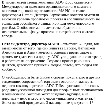
В числе гостей стенда компании ADG group оказалась и
Международная делегация организационного комитета
выставки торговой недвижимости MAPIC во главе с
директором Натали Депетро. Зарубежные коллеги отметили
высокий уровень проработки проекта и его уникальность не
только для российского рынка, но и для международного
ритейла. Особое внимание делегаты обратили на
исключительный фокус проекта на потребностях жителей
города.
Натали Депетро, директор
MAPIC
,
отметила: «Людям, вне
зависимости от того, где они живут (в Европе, Латинской
Америке или в Азии), хочется проводить время рядом с
домом, не тратя его на дорогу. ADG group уловили этот тренд
и работают на опережение. Создавая проект районных
центров, девелопер пришел к людям, потому что людям так
удобно».
О необходимости быть ближе к своему покупателю и других
тенденциях современной торговли говорили и эксперты
первого ток-шоу о ритейле ADG Talks – уникальной в своем
роде дискуссионной площадки для профильных специалистов
и бизнесменов, которые хотят создавать будущее, а не
плестись у него в хвосте. 6 часов уникального контента, 4
блока деловой программы, 3 насыщенные дискуссии, 17