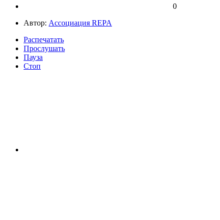
0
Автор:
Ассоциация REPA
Распечатать
Прослушать
Пауза
Стоп