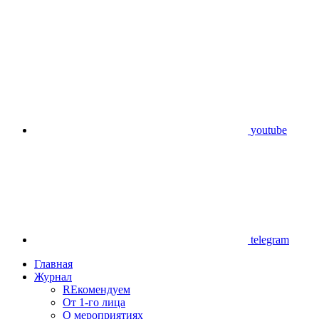
youtube
telegram
Главная
Журнал
REкомендуем
От 1-го лица
О мероприятиях