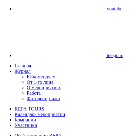
youtube
telegram
Главная
Журнал
REкомендуем
От 1-го лица
О мероприятиях
Работа
Фоторепортажи
REPA TOURS
Календарь мероприятий
Компании
Участники
Об Ассоциации REPA