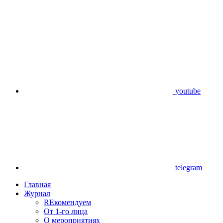
youtube
telegram
Главная
Журнал
REкомендуем
От 1-го лица
О мероприятиях