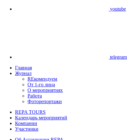
youtube
telegram
Главная
Журнал
REкомендуем
От 1-го лица
О мероприятиях
Работа
Фоторепортажи
REPA TOURS
Календарь мероприятий
Компании
Участники
Об Ассоциации REPA