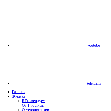
youtube
telegram
Главная
Журнал
REкомендуем
От 1-го лица
О мероприятиях