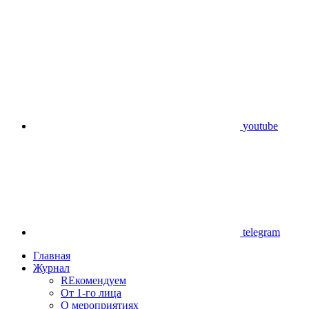
youtube
telegram
Главная
Журнал
REкомендуем
От 1-го лица
О мероприятиях