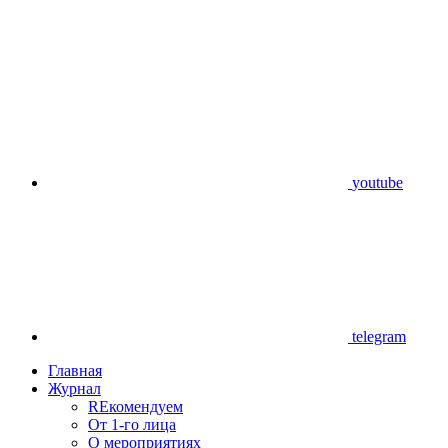
youtube
telegram
Главная
Журнал
REкомендуем
От 1-го лица
О мероприятиях