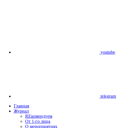
youtube
telegram
Главная
Журнал
REкомендуем
От 1-го лица
О мероприятиях