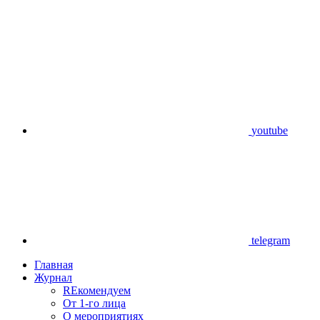
youtube
telegram
Главная
Журнал
REкомендуем
От 1-го лица
О мероприятиях