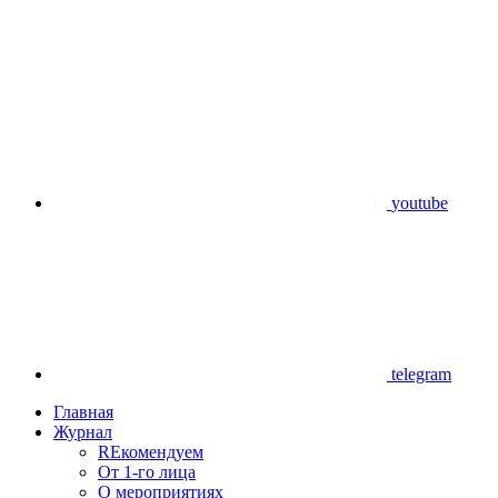
youtube
telegram
Главная
Журнал
REкомендуем
От 1-го лица
О мероприятиях