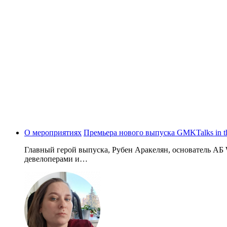
О мероприятиях
Премьера нового выпуска GMKTalks in t
Главный герой выпуска, Рубен Аракелян, основатель АБ 
девелоперами и…