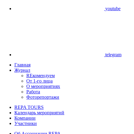
youtube
telegram
Главная
Журнал
REкомендуем
От 1-го лица
О мероприятиях
Работа
Фоторепортажи
REPA TOURS
Календарь мероприятий
Компании
Участники
Об Ассоциации REPA