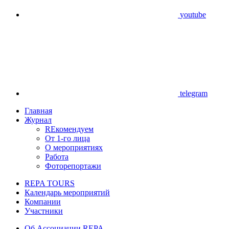
youtube
telegram
Главная
Журнал
REкомендуем
От 1-го лица
О мероприятиях
Работа
Фоторепортажи
REPA TOURS
Календарь мероприятий
Компании
Участники
Об Ассоциации REPA