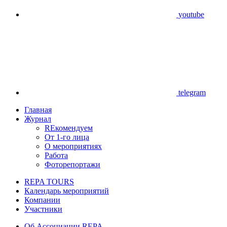
youtube
telegram
Главная
Журнал
REкомендуем
От 1-го лица
О мероприятиях
Работа
Фоторепортажи
REPA TOURS
Календарь мероприятий
Компании
Участники
Об Ассоциации REPA