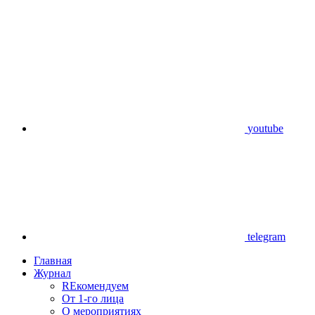
youtube
telegram
Главная
Журнал
REкомендуем
От 1-го лица
О мероприятиях