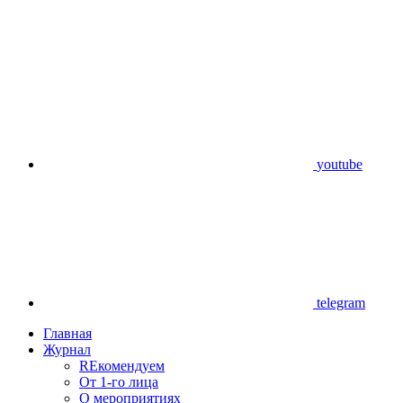
youtube
telegram
Главная
Журнал
REкомендуем
От 1-го лица
О мероприятиях