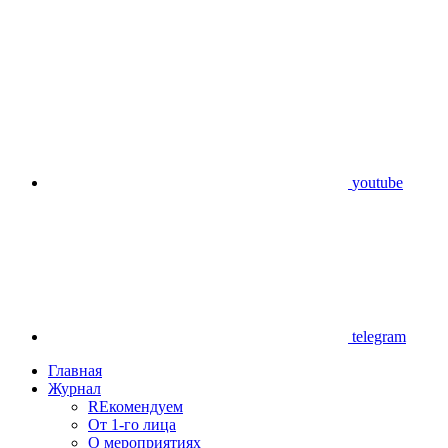
youtube
telegram
Главная
Журнал
REкомендуем
От 1-го лица
О мероприятиях