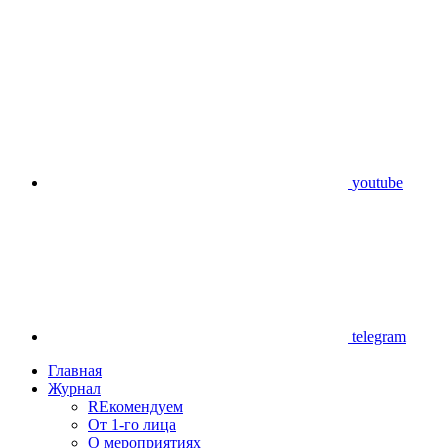
youtube
telegram
Главная
Журнал
REкомендуем
От 1-го лица
О мероприятиях