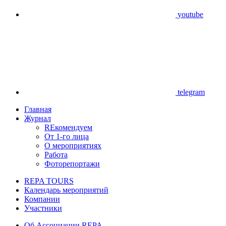
youtube
telegram
Главная
Журнал
REкомендуем
От 1-го лица
О мероприятиях
Работа
Фоторепортажи
REPA TOURS
Календарь мероприятий
Компании
Участники
Об Ассоциации REPA