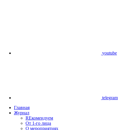
youtube
telegram
Главная
Журнал
REкомендуем
От 1-го лица
О мероприятиях