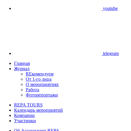
youtube
telegram
Главная
Журнал
REкомендуем
От 1-го лица
О мероприятиях
Работа
Фоторепортажи
REPA TOURS
Календарь мероприятий
Компании
Участники
Об Ассоциации REPA