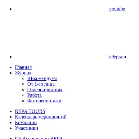
youtube
telegram
Главная
Журнал
REкомендуем
От 1-го лица
О мероприятиях
Работа
Фоторепортажи
REPA TOURS
Календарь мероприятий
Компании
Участники
Об Ассоциации REPA