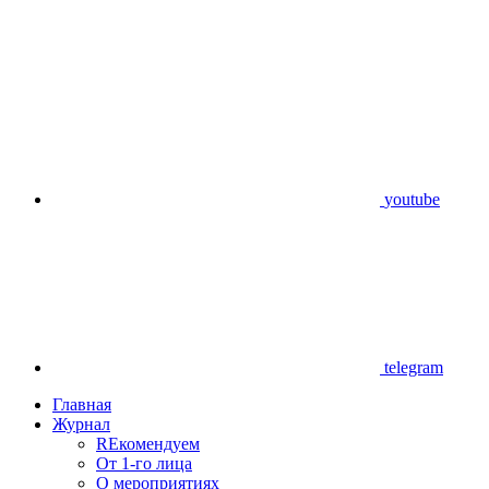
youtube
telegram
Главная
Журнал
REкомендуем
От 1-го лица
О мероприятиях