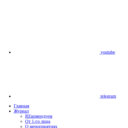
youtube
telegram
Главная
Журнал
REкомендуем
От 1-го лица
О мероприятиях