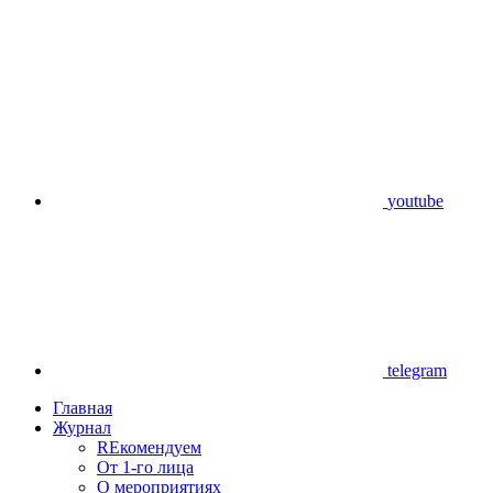
youtube
telegram
Главная
Журнал
REкомендуем
От 1-го лица
О мероприятиях