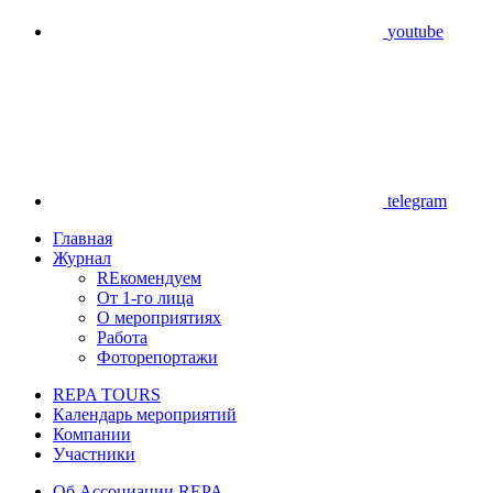
youtube
telegram
Главная
Журнал
REкомендуем
От 1-го лица
О мероприятиях
Работа
Фоторепортажи
REPA TOURS
Календарь мероприятий
Компании
Участники
Об Ассоциации REPA