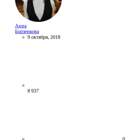
Анна
Борзенкова
9 октября, 2018
8 937
0