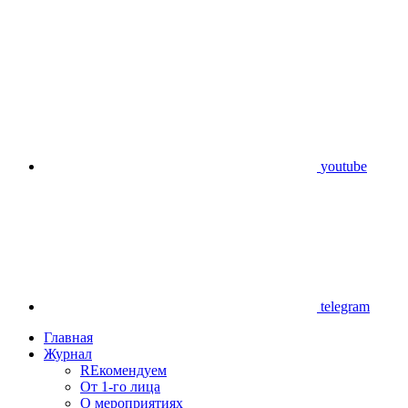
youtube
telegram
Главная
Журнал
REкомендуем
От 1-го лица
О мероприятиях