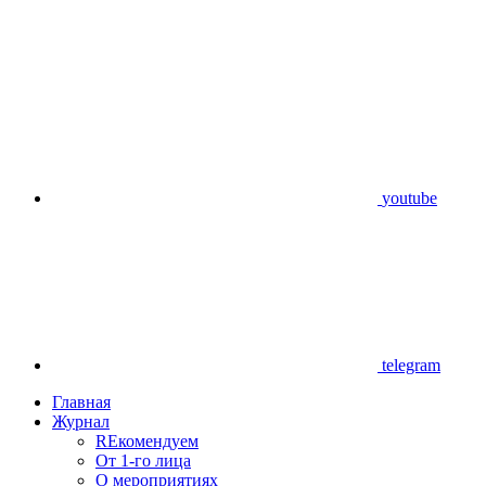
youtube
telegram
Главная
Журнал
REкомендуем
От 1-го лица
О мероприятиях