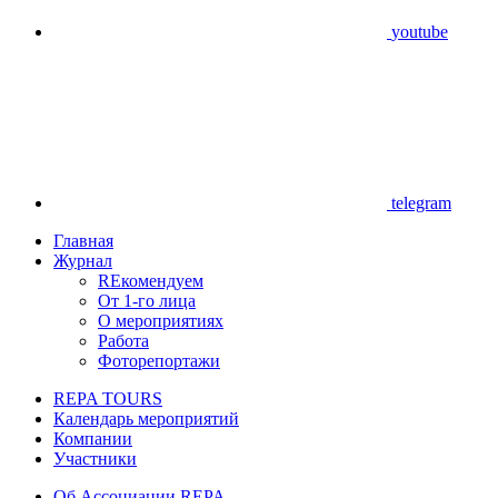
youtube
telegram
Главная
Журнал
REкомендуем
От 1-го лица
О мероприятиях
Работа
Фоторепортажи
REPA TOURS
Календарь мероприятий
Компании
Участники
Об Ассоциации REPA