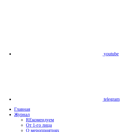
youtube
telegram
Главная
Журнал
REкомендуем
От 1-го лица
О мероприятиях