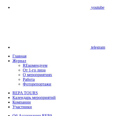
youtube
telegram
Главная
Журнал
REкомендуем
От 1-го лица
О мероприятиях
Работа
Фоторепортажи
REPA TOURS
Календарь мероприятий
Компании
Участники
Об Ассоциации REPA