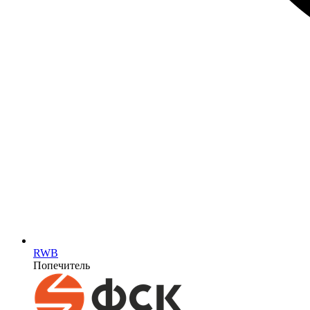
RWB
Попечитель