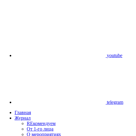
youtube
telegram
Главная
Журнал
REкомендуем
От 1-го лица
О мероприятиях